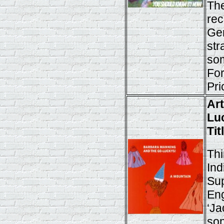
The
rec
Ger
str
so
Fo
Pri
Ar
Lu
Tit
Thi
Ind
Sup
Eng
‘Ja
so