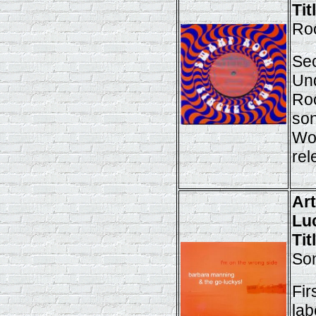
Tit
Ro
Se
Un
Roo
son
Wo
rel
Ar
Lu
Tit
So
Fir
la