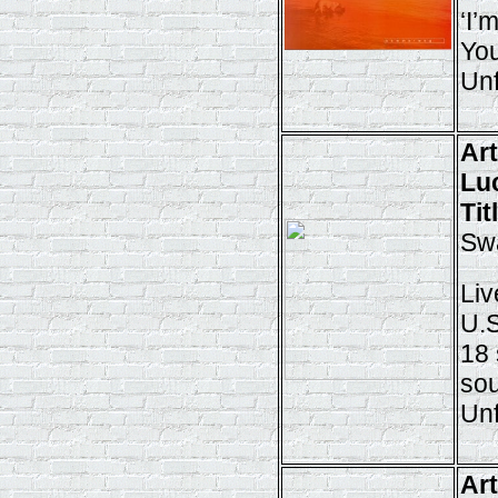
‘I’
You
Unf
Ar
Lu
Tit
Sw
Liv
U.S
18 
sou
Unf
Ar