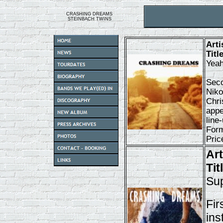
CRASHING DREAMS
STEINBACH TWINS
Arti
Tit
Yeah
Seco
Niko
Chri
appe
line
For
Pric
Ar
Tit
Su
Fir
ins