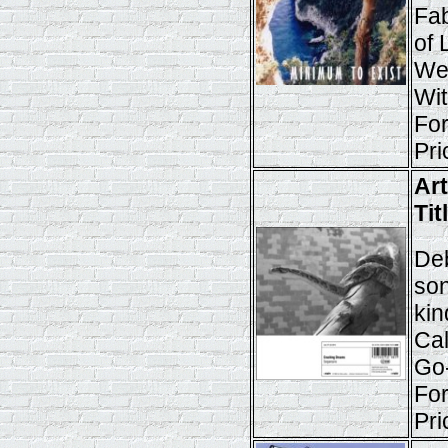
Fab
of 
Wen
Wit
For
Pri
Ar
Tit
Deb
son
kin
Cal
Go-
Fo
Pri