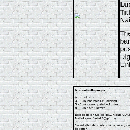
Lu
Ti
Nai
The
ban
pos
Dig
Unf
Versandbedingungen:
Versandkosten:
3.- Euro innerhalb Deutschland
5,- Euro ins europäische Ausland
8,- Euro nach Übersee
Bitte bestellen Sie die gewünschte CD ü
Mailadresse: flavio77@gmx.de
Sie erhalten dann alle Informationen, die
betreffen.