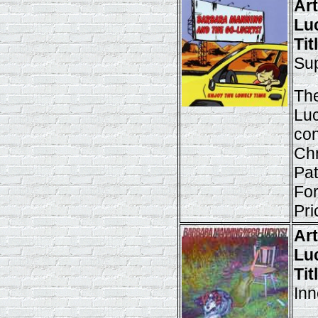
Ar
Lu
Tit
Su
The
Luc
con
Chr
Pat
Fo
Pri
Ar
Lu
Ti
Inn