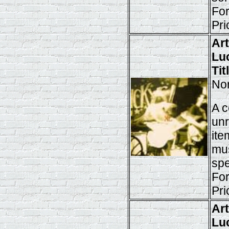
For
Pri
Ar
Lu
Tit
Nor
A c
unr
ite
mus
spe
For
Pri
Ar
Lu